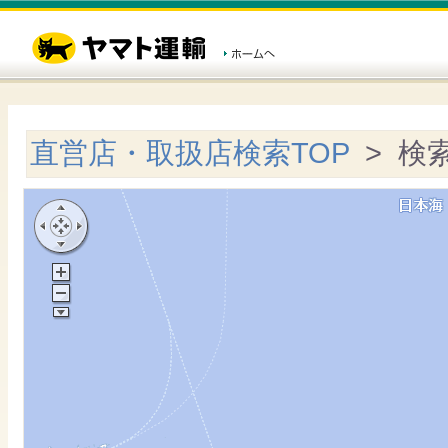
直営店・取扱店検索TOP
> 検