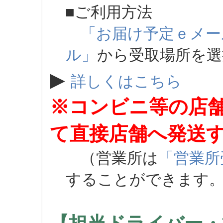
■ご利用方法
「お届け予定ｅメー
ル」
から受取場所を
▶
詳しくはこちら
※コンビニ等の店
て直接店舗へ発送
（営業所は
「営業所
することができます