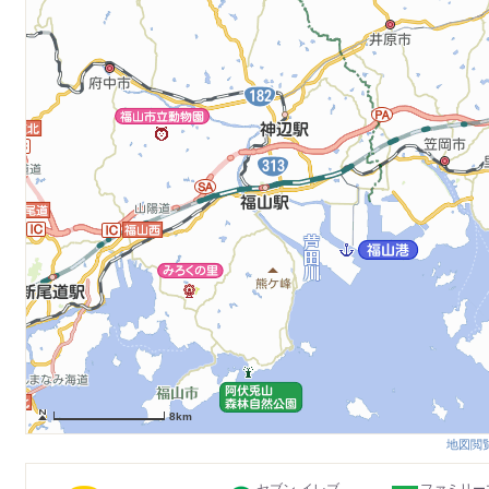
8km
地図閲