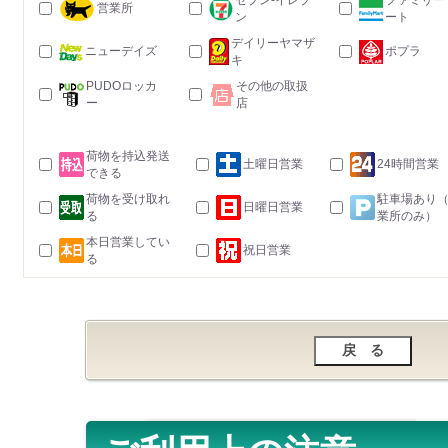
セブン-イレブ
ファミリー
営業所
ン
ート
デイリーヤマザ
ニューデイズ
ポプラ
キ
PUDOロッカ
その他の取扱
ー
店
荷物を持込発送
土曜日営業
24時間営業
できる
荷物を受け取れ
駐車場あり
日曜日営業
る
業所のみ）
本日営業してい
祝日営業
る