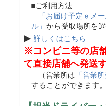
■ご利用方法
「お届け予定ｅメー
ル」
から受取場所を
▶
詳しくはこちら
※コンビニ等の店
て直接店舗へ発送
（営業所は
「営業所
することができます