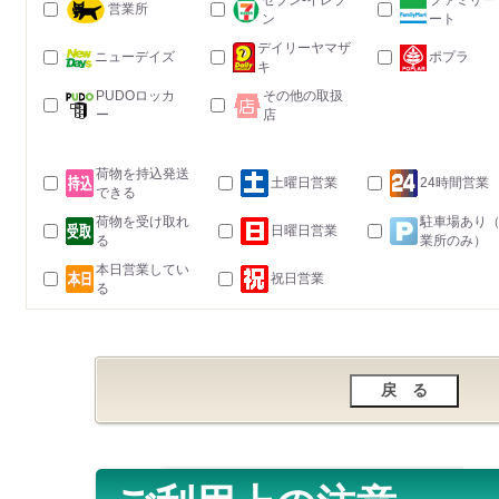
セブン-イレブ
ファミリー
営業所
ン
ート
デイリーヤマザ
ニューデイズ
ポプラ
キ
PUDOロッカ
その他の取扱
ー
店
荷物を持込発送
土曜日営業
24時間営業
できる
荷物を受け取れ
駐車場あり
日曜日営業
る
業所のみ）
本日営業してい
祝日営業
る