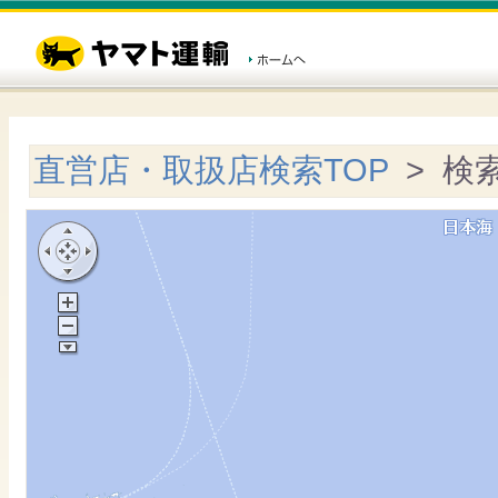
直営店・取扱店検索TOP
> 検