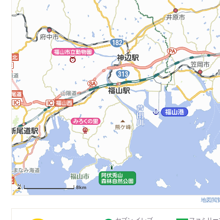
8km
地図閲