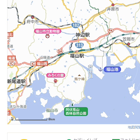
8km
地図閲