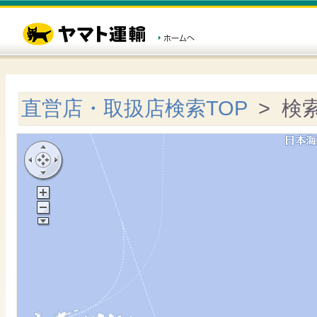
直営店・取扱店検索TOP
> 検