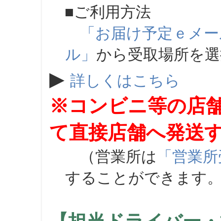
■ご利用方法
「お届け予定ｅメー
ル」
から受取場所を
▶
詳しくはこちら
※コンビニ等の店
て直接店舗へ発送
（営業所は
「営業所
することができます