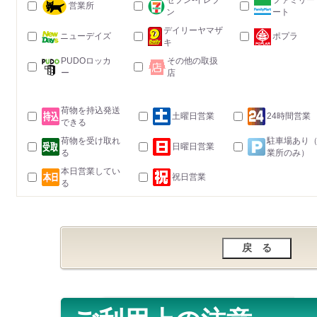
セブン-イレブ
ファミリー
営業所
ン
ート
デイリーヤマザ
ニューデイズ
ポプラ
キ
PUDOロッカ
その他の取扱
ー
店
荷物を持込発送
土曜日営業
24時間営業
できる
荷物を受け取れ
駐車場あり
日曜日営業
る
業所のみ）
本日営業してい
祝日営業
る