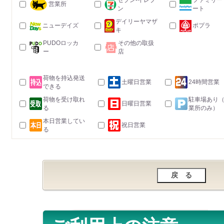
セブン-イレブ
ファミリー
営業所
ン
ート
デイリーヤマザ
ニューデイズ
ポプラ
キ
PUDOロッカ
その他の取扱
ー
店
荷物を持込発送
土曜日営業
24時間営業
できる
荷物を受け取れ
駐車場あり
日曜日営業
る
業所のみ）
本日営業してい
祝日営業
る