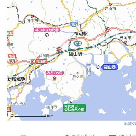
8km
地図閲