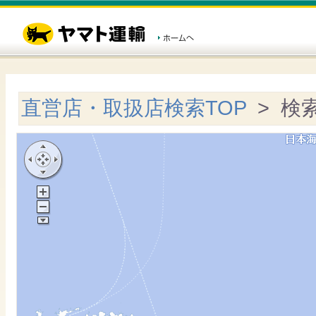
直営店・取扱店検索TOP
> 検