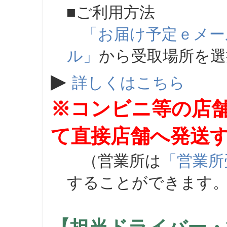
■ご利用方法
「お届け予定ｅメー
ル」
から受取場所を
▶
詳しくはこちら
※コンビニ等の店
て直接店舗へ発送
（営業所は
「営業所
することができます