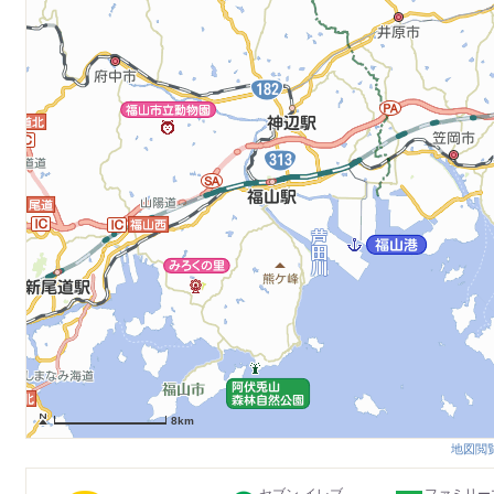
8km
地図閲