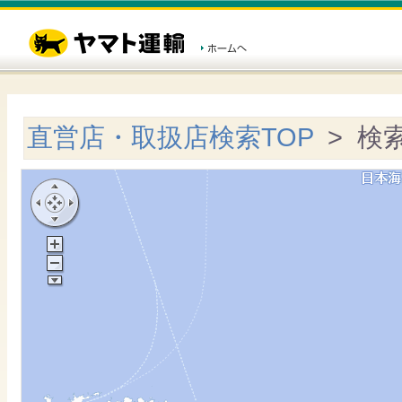
直営店・取扱店検索TOP
> 検