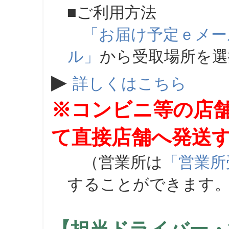
■ご利用方法
「お届け予定ｅメー
ル」
から受取場所を
▶
詳しくはこちら
※コンビニ等の店
て直接店舗へ発送
（営業所は
「営業所
することができます