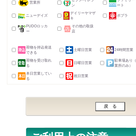
セブン-イレブ
ファミリー
営業所
ン
ート
デイリーヤマザ
ニューデイズ
ポプラ
キ
PUDOロッカ
その他の取扱
ー
店
荷物を持込発送
土曜日営業
24時間営業
できる
荷物を受け取れ
駐車場あり
日曜日営業
る
業所のみ）
本日営業してい
祝日営業
る