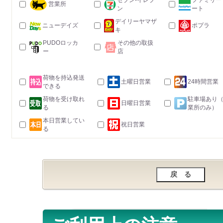
セブン-イレブ
ファミリー
営業所
ン
ート
デイリーヤマザ
ニューデイズ
ポプラ
キ
PUDOロッカ
その他の取扱
ー
店
荷物を持込発送
土曜日営業
24時間営業
できる
荷物を受け取れ
駐車場あり
日曜日営業
る
業所のみ）
本日営業してい
祝日営業
る