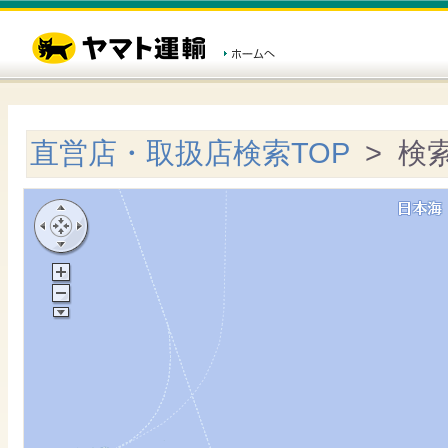
直営店・取扱店検索TOP
> 検