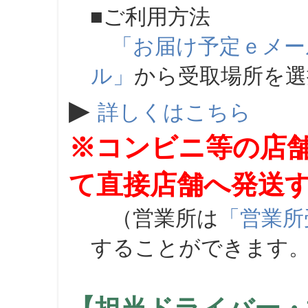
■ご利用方法
「お届け予定ｅメー
ル」
から受取場所を
▶
詳しくはこちら
※コンビニ等の店
て直接店舗へ発送
（営業所は
「営業所
することができます