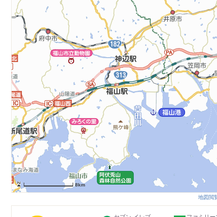
8km
地図閲