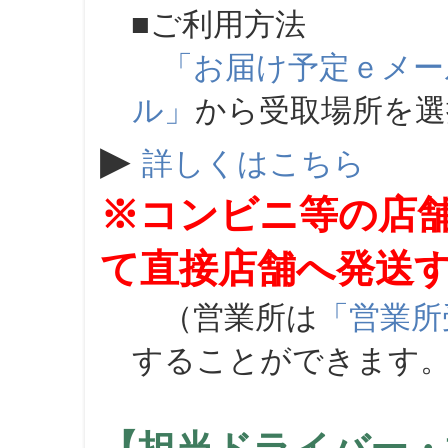
■ご利用方法
「お届け予定ｅメー
ル」
から受取場所を
▶
詳しくはこちら
※コンビニ等の店
て直接店舗へ発送
（営業所は
「営業所
することができます