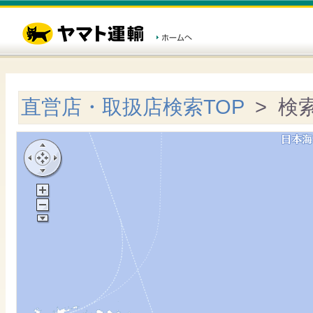
直営店・取扱店検索TOP
> 検