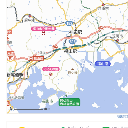
8km
地図閲