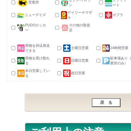
セブン-イレブ
ファミリー
営業所
ン
ート
デイリーヤマザ
ニューデイズ
ポプラ
キ
PUDOロッカ
その他の取扱
ー
店
荷物を持込発送
土曜日営業
24時間営業
できる
荷物を受け取れ
駐車場あり
日曜日営業
る
業所のみ）
本日営業してい
祝日営業
る