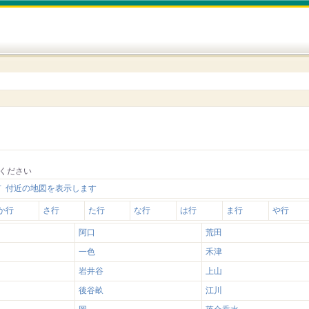
ください
 付近の地図を表示します
か行
さ行
た行
な行
は行
ま行
や行
阿口
荒田
一色
禾津
岩井谷
上山
後谷畝
江川