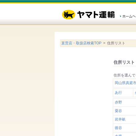
直営店・取扱店検索TOP
> 住所リスト
住所リスト
住所を選んで
岡山県真庭市
あ行
赤野
粟谷
岩井畝
後谷