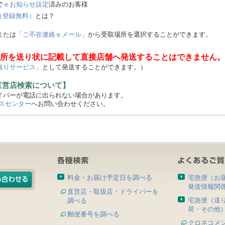
で
ｅお知らせ設定
済みのお客様
（登録無料）
とは？
または
「ご不在連絡ｅメール」
から受取場所を選択することができます。
所を送り状に記載して直接店舗へ発送することはできません。
取りサービス」
として発送することができます。）
直営店検索について】
バーが電話に出られない場合があります。
スセンター
へお問い合わせください。
料金・お届け予定日を調べる
宅急便（お
発送情報関
直営店・取扱店・ドライバーを
宅急便（送
調べる
荷・その他
郵便番号を調べる
クロネコメ