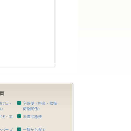
届け日・
宅急便（料金・取扱
係）
荷物関係）
り状・出
国際宅急便
）
ンバーズ
一覧から探す