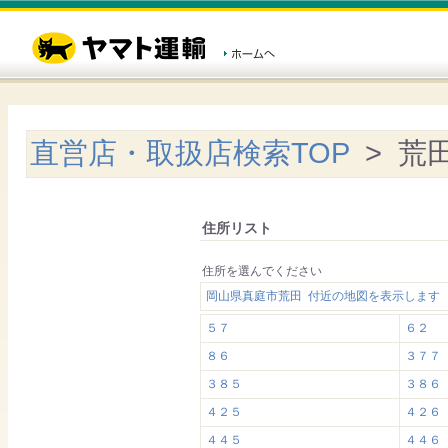
直営店・取扱店検索TOP
> 荒
住所リスト
住所を選んでください
岡山県真庭市荒田 付近の地図を表示します
５７
６２
８６
３７７
３８５
３８６
４２５
４２６
４４５
４４６