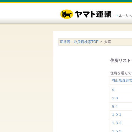
直営店・取扱店検索TOP
> 大庭
住所リスト
住所を選んで
岡山県真庭
９
２８
８４
１０１
１３２
１５５