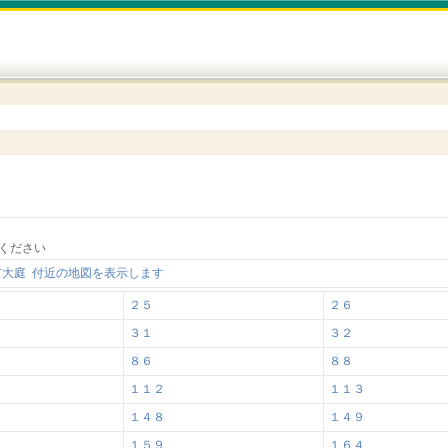
ください
市大庭 付近の地図を表示します
２５
２６
３１
３２
８６
８８
１１２
１１３
１４８
１４９
１５９
１６４