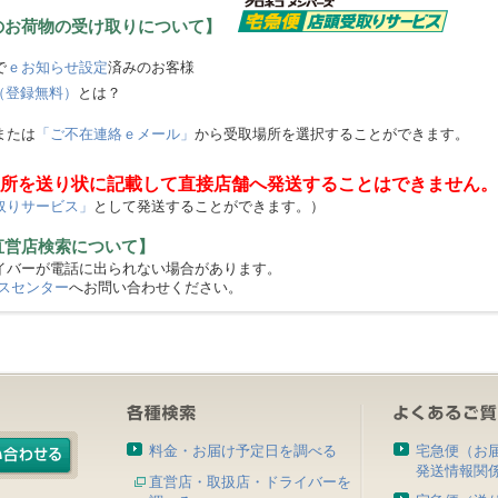
のお荷物の受け取りについて】
で
ｅお知らせ設定
済みのお客様
（登録無料）
とは？
または
「ご不在連絡ｅメール」
から受取場所を選択することができます。
所を送り状に記載して直接店舗へ発送することはできません。
取りサービス」
として発送することができます。）
直営店検索について】
バーが電話に出られない場合があります。
スセンター
へお問い合わせください。
料金・お届け予定日を調べる
宅急便（お
発送情報関
直営店・取扱店・ドライバーを