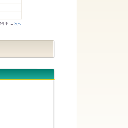
/86件中 →
次へ