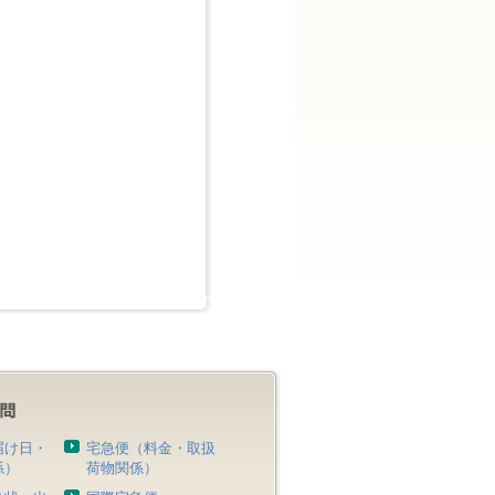
届け日・
宅急便（料金・取扱
係）
荷物関係）