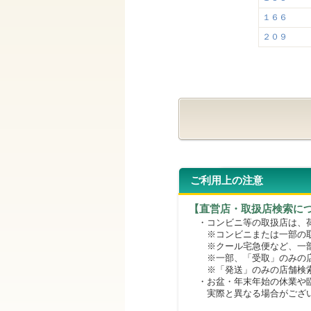
１６６
２０９
ご利用上の注意
【直営店・取扱店検索に
・コンビニ等の取扱店は、荷
※コンビニまたは一部の取扱
※クール宅急便など、一部
※一部、「受取」のみの店
※「発送」のみの店舗検索
・お盆・年末年始の休業や臨
実際と異なる場合がござ