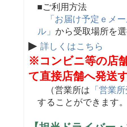
■ご利用方法
「お届け予定ｅメー
ル」
から受取場所を
▶
詳しくはこちら
※コンビニ等の店
て直接店舗へ発送
（営業所は
「営業所
することができます