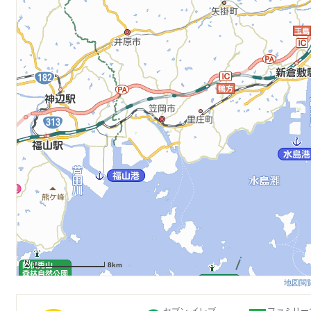
8km
地図閲