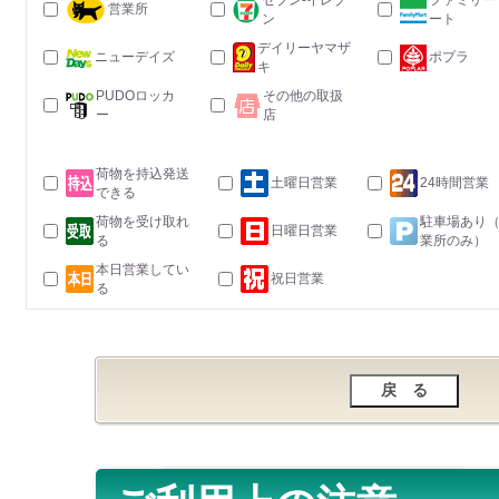
セブン-イレブ
ファミリー
営業所
ン
ート
デイリーヤマザ
ニューデイズ
ポプラ
キ
PUDOロッカ
その他の取扱
ー
店
荷物を持込発送
土曜日営業
24時間営業
できる
荷物を受け取れ
駐車場あり
日曜日営業
る
業所のみ）
本日営業してい
祝日営業
る