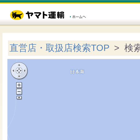
直営店・取扱店検索TOP
> 検