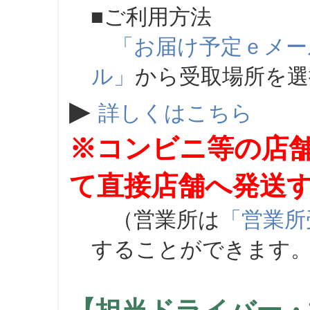
■ご利用方法
「お届け予定ｅメー
ル」
から受取場所を
▶
詳しくはこちら
※コンビニ等の店
て直接店舗へ発送
（営業所は
「営業所
することができます