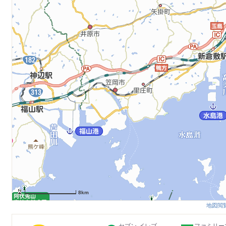
8km
地図閲