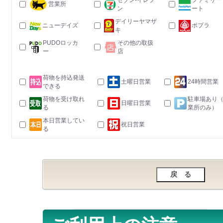
セブン-イレブ
ファミリー
営業所
ン
ート
デイリーヤマザ
ニューデイズ
ポプラ
キ
PUDOロッカ
その他の取扱
ー
店
荷物を持込発送
土曜日営業
24時間営業
できる
荷物を受け取れ
駐車場あり
日曜日営業
る
業所のみ）
本日営業してい
祝日営業
る