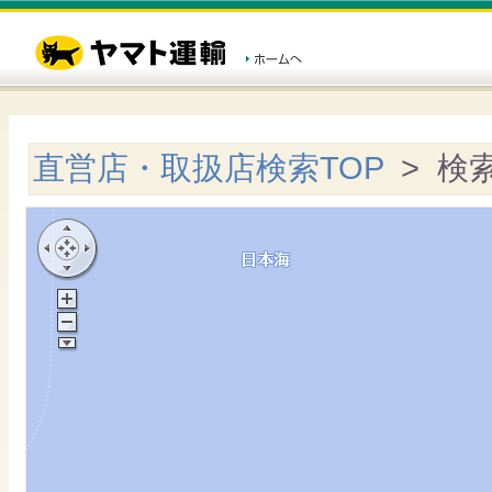
直営店・取扱店検索TOP
> 検