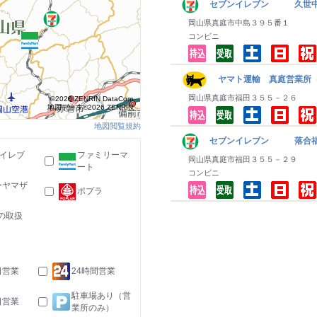
セブンイレブン 久世
岡山県真庭市中島３９５番１
コンビニ
ヤマト運輸 真庭営業所（
岡山県真庭市福田３５５－２６
©2026 ZENRIN DataCom
地図データ©2026 ZENRIN
地図閲覧規約
セブンイレブン 落合
-イレブ
ファミリーマ
岡山県真庭市福田３５５－２９
ート
コンビニ
ーヤマザ
ポプラ
の取扱
日営業
24時間営業
駐車場あり（営
日営業
業所のみ）