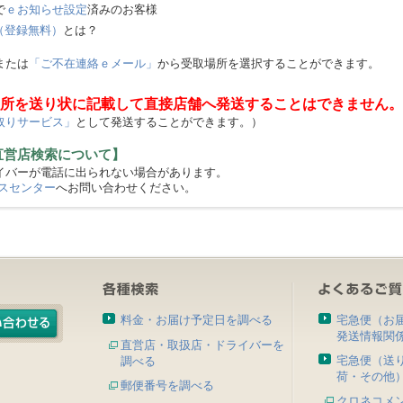
で
ｅお知らせ設定
済みのお客様
（登録無料）
とは？
または
「ご不在連絡ｅメール」
から受取場所を選択することができます。
所を送り状に記載して直接店舗へ発送することはできません。
取りサービス」
として発送することができます。）
直営店検索について】
バーが電話に出られない場合があります。
スセンター
へお問い合わせください。
料金・お届け予定日を調べる
宅急便（お
発送情報関
直営店・取扱店・ドライバーを
宅急便（送
調べる
荷・その他
郵便番号を調べる
クロネコメ