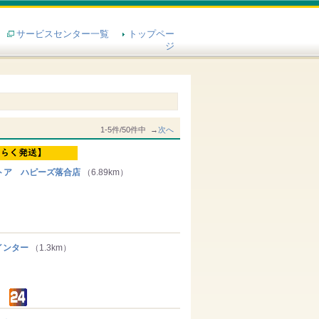
サービスセンター一覧
トップペー
ジ
1-5件/50件中 →
次へ
トア ハピーズ落合店
（6.89km）
ンター
（1.3km）