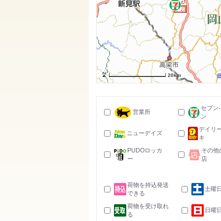
20km
セブン
営業所
ン
デイリ
ニューデイズ
キ
PUDOロッカ
その他
ー
店
荷物を持込発送
土曜
できる
荷物を受け取れ
日曜
る