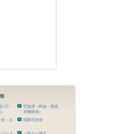
届け日・
宅急便（料金・取扱
係）
荷物関係）
り状・出
国際宅急便
）
ンバーズ
一覧から探す