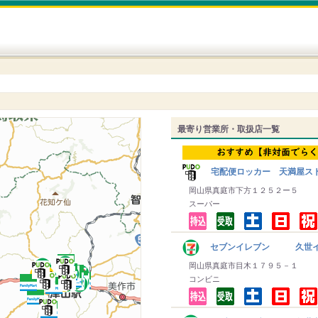
最寄り営業所・取扱店一覧
宅配便ロッカー 天満屋ス
岡山県真庭市下方１２５２ー５
スーパー
セブンイレブン 久世イ
岡山県真庭市目木１７９５－１
コンビニ