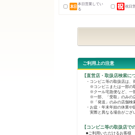
本日営業してい
祝日
る
ご利用上の注意
【直営店・取扱店検索に
・コンビニ等の取扱店は、荷
※コンビニまたは一部の取扱
※クール宅急便など、一部
※一部、「受取」のみの店
※「発送」のみの店舗検索
・お盆・年末年始の休業や臨
実際と異なる場合がござ
【コンビニ等の取扱店で
■ご利用いただけるお客様