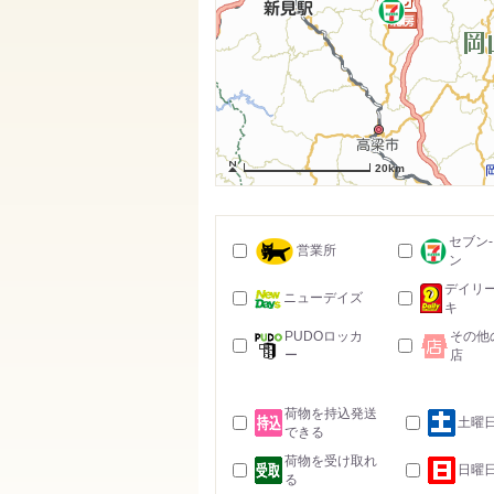
20km
セブン
営業所
ン
デイリ
ニューデイズ
キ
PUDOロッカ
その他
ー
店
荷物を持込発送
土曜
できる
荷物を受け取れ
日曜
る