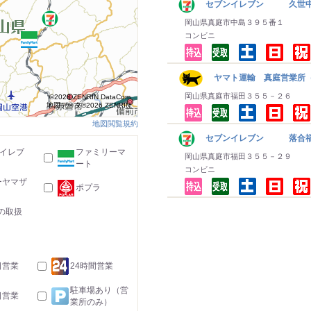
セブンイレブン 久世
岡山県真庭市中島３９５番１
コンビニ
ヤマト運輸 真庭営業所（
岡山県真庭市福田３５５－２６
©2026 ZENRIN DataCom
地図データ©2026 ZENRIN
地図閲覧規約
セブンイレブン 落合
-イレブ
ファミリーマ
岡山県真庭市福田３５５－２９
ート
コンビニ
ーヤマザ
ポプラ
の取扱
日営業
24時間営業
駐車場あり（営
日営業
業所のみ）