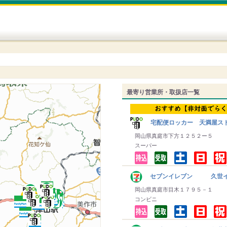
最寄り営業所・取扱店一覧
宅配便ロッカー 天満屋ス
岡山県真庭市下方１２５２ー５
スーパー
セブンイレブン 久世イ
岡山県真庭市目木１７９５－１
コンビニ