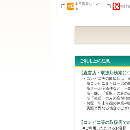
本日営業してい
祝日
る
ご利用上の注意
【直営店・取扱店検索に
・コンビニ等の取扱店は、荷
※コンビニまたは一部の取扱
※クール宅急便など、一部
※一部、「受取」のみの店
※「発送」のみの店舗検索
・お盆・年末年始の休業や臨
実際と異なる場合がござ
【コンビニ等の取扱店で
■ご利用いただけるお客様