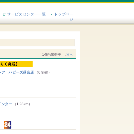
サービスセンター一覧
トップペー
ジ
1-5件/50件中 →
次へ
トア ハピーズ落合店
（6.9km）
ンター
（1.28km）