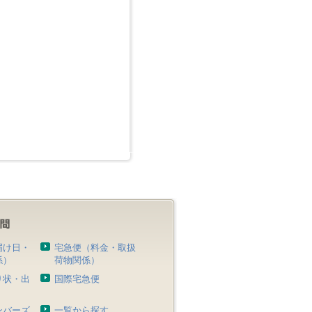
届け日・
宅急便（料金・取扱
係）
荷物関係）
り状・出
国際宅急便
）
ンバーズ
一覧から探す