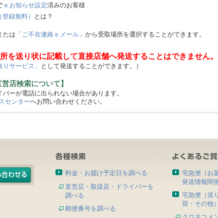
で
ｅお知らせ設定
済みのお客様
（登録無料）
とは？
または
「ご不在連絡ｅメール」
から受取場所を選択することができます。
所を送り状に記載して直接店舗へ発送することはできません。
取りサービス」
として発送することができます。）
直営店検索について】
バーが電話に出られない場合があります。
スセンター
へお問い合わせください。
料金・お届け予定日を調べる
宅急便（お
発送情報関
直営店・取扱店・ドライバーを
宅急便（送
調べる
荷・その他
郵便番号を調べる
クロネコメ