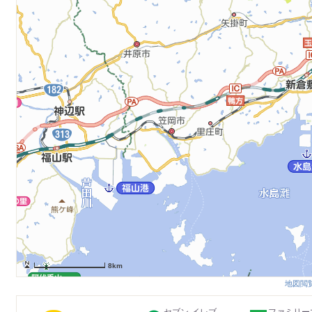
8km
地図閲