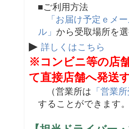
■ご利用方法
「お届け予定ｅメー
ル」
から受取場所を
▶
詳しくはこちら
※コンビニ等の店
て直接店舗へ発送
（営業所は
「営業所
することができます