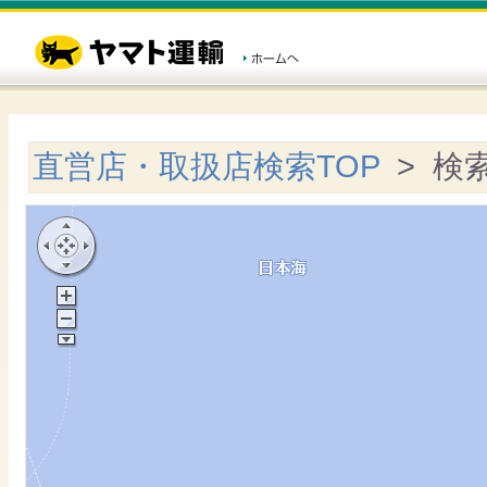
直営店・取扱店検索TOP
> 検