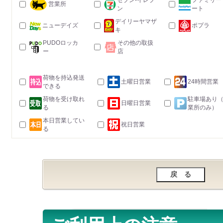
セブン-イレブ
ファミリー
営業所
ン
ート
デイリーヤマザ
ニューデイズ
ポプラ
キ
PUDOロッカ
その他の取扱
ー
店
荷物を持込発送
土曜日営業
24時間営業
できる
荷物を受け取れ
駐車場あり
日曜日営業
る
業所のみ）
本日営業してい
祝日営業
る