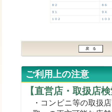
８２
８６
９１
９４
１０２
１０３
ご利用上の注意
【直営店・取扱店検
・コンビニ等の取扱店