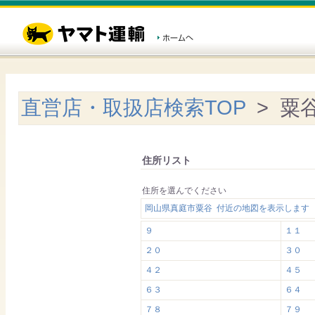
直営店・取扱店検索TOP
> 粟
住所リスト
住所を選んでください
岡山県真庭市粟谷 付近の地図を表示します
９
１１
２０
３０
４２
４５
６３
６４
７８
７９