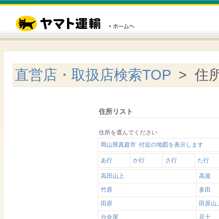
直営店・取扱店検索TOP
> 住
住所リスト
住所を選んでください
岡山県真庭市 付近の地図を表示します
あ行
か行
さ行
た行
高田山上
高屋
竹原
多田
田原
田原山
台金屋
旦土