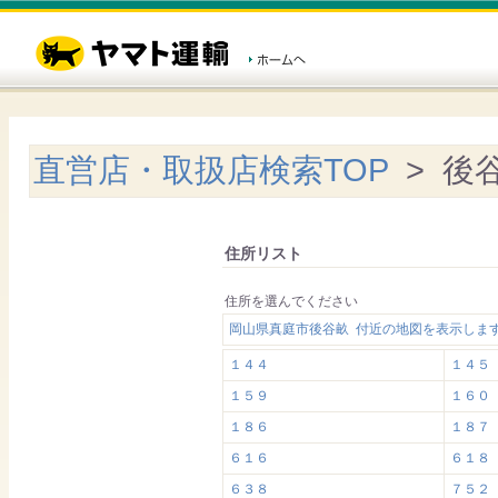
直営店・取扱店検索TOP
> 後
住所リスト
住所を選んでください
岡山県真庭市後谷畝 付近の地図を表示しま
１４４
１４５
１５９
１６０
１８６
１８７
６１６
６１８
６３８
７５２