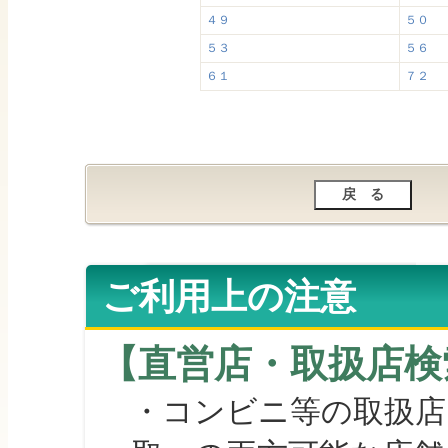
４９
５０
５３
５６
６１
７２
ご利用上の注意
【直営店・取扱店検
・コンビニ等の取扱店