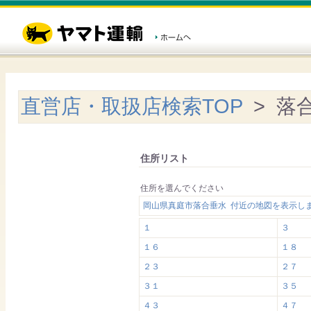
直営店・取扱店検索TOP
> 落
住所リスト
住所を選んでください
岡山県真庭市落合垂水 付近の地図を表示し
１
３
１６
１８
２３
２７
３１
３５
４３
４７