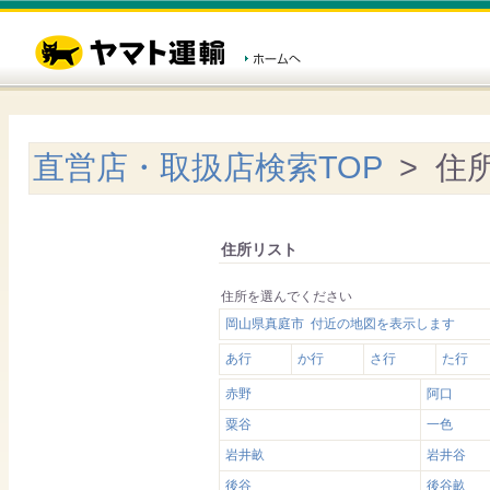
直営店・取扱店検索TOP
> 住
住所リスト
住所を選んでください
岡山県真庭市 付近の地図を表示します
あ行
か行
さ行
た行
赤野
阿口
粟谷
一色
岩井畝
岩井谷
後谷
後谷畝