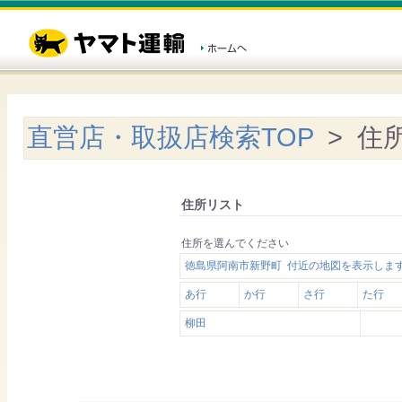
直営店・取扱店検索TOP
> 住
住所リスト
住所を選んでください
徳島県阿南市新野町 付近の地図を表示しま
あ行
か行
さ行
た行
柳田