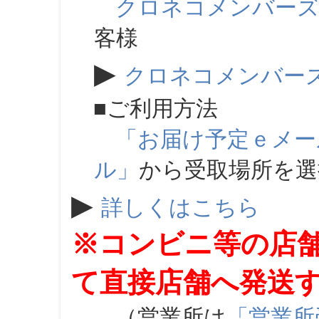
クロネコメンバー
客様
▶
クロネコメンバー
■ご利用方法
「お届け予定ｅメー
ル」
から受取場所を
▶
詳しくはこちら
※コンビニ等の店
て直接店舗へ発送
（営業所は
「営業所