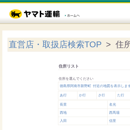
直営店・取扱店検索TOP
> 住
住所リスト
住所を選んでください
徳島県阿南市新野町 付近の地図を表示しま
あ行
か行
さ行
た行
長里
名光
西地
西馬場
入田
信里