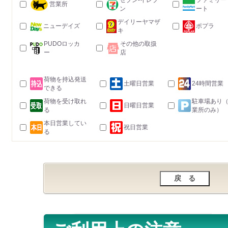
セブン-イレブ
ファミリー
営業所
ン
ート
デイリーヤマザ
ニューデイズ
ポプラ
キ
PUDOロッカ
その他の取扱
ー
店
荷物を持込発送
土曜日営業
24時間営業
できる
荷物を受け取れ
駐車場あり
日曜日営業
る
業所のみ）
本日営業してい
祝日営業
る