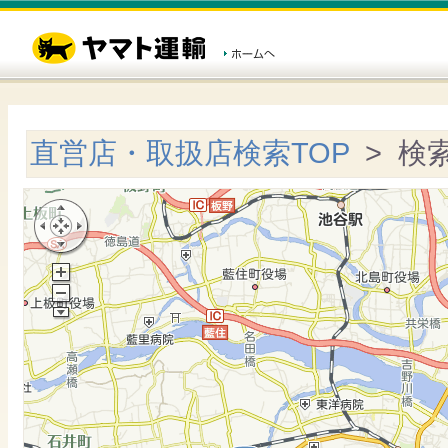
直営店・取扱店検索TOP
> 検