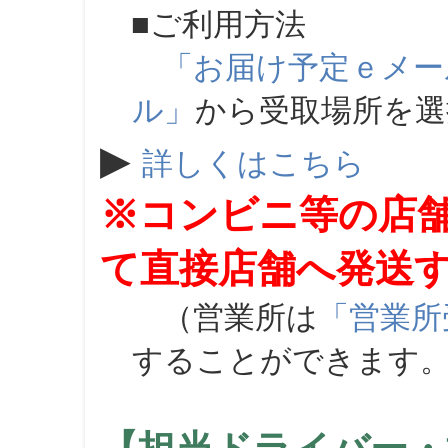
■ご利用方法
「お届け予定ｅメー
ル」
から受取場所を
▶
詳しくはこちら
※コンビニ等の店
て直接店舗へ発送
（営業所は
「営業所
することができます