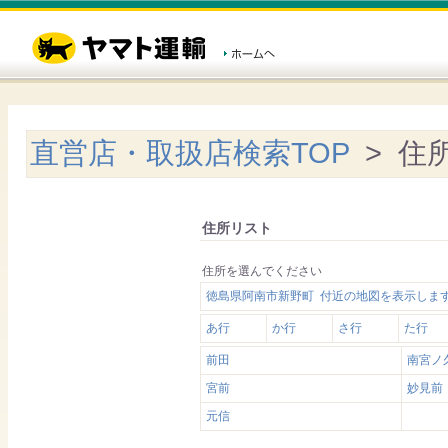
直営店・取扱店検索TOP
> 住
住所リスト
住所を選んでください
徳島県阿南市新野町 付近の地図を表示しま
あ行
か行
さ行
た行
前田
南宮ノ
宮前
妙見前
元信