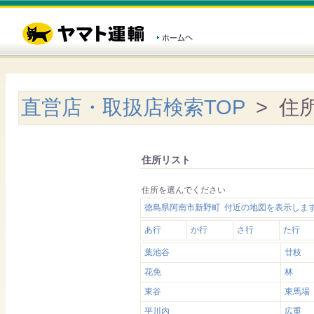
直営店・取扱店検索TOP
> 住
住所リスト
住所を選んでください
徳島県阿南市新野町 付近の地図を表示しま
あ行
か行
さ行
た行
葉池谷
廿枝
花免
林
東谷
東馬場
平川内
広重