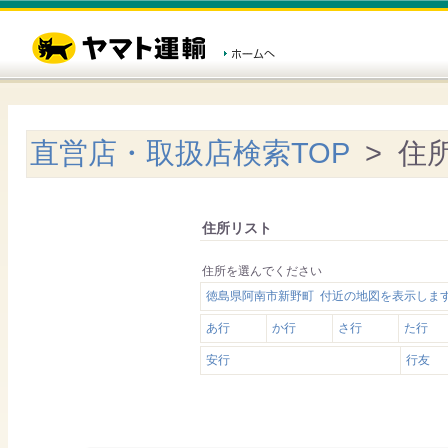
直営店・取扱店検索TOP
> 住
住所リスト
住所を選んでください
徳島県阿南市新野町 付近の地図を表示しま
あ行
か行
さ行
た行
安行
行友