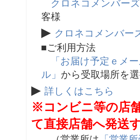
クロネコメンバー
客様
▶
クロネコメンバー
■ご利用方法
「お届け予定ｅメー
ル」
から受取場所を
▶
詳しくはこちら
※コンビニ等の店
て直接店舗へ発送
（営業所は
「営業所