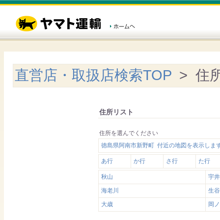
直営店・取扱店検索TOP
> 住
住所リスト
住所を選んでください
徳島県阿南市新野町 付近の地図を表示しま
あ行
か行
さ行
た行
秋山
宇井
海老川
生谷
大歳
岡ノ