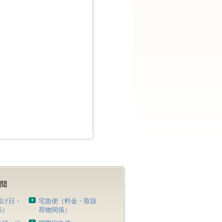
届け日・
宅急便（料金・取扱
係）
荷物関係）