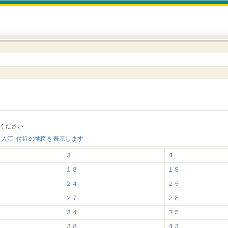
ください
市入江 付近の地図を表示します
３
４
１８
１９
２４
２５
２７
２８
３４
３５
３８
４３