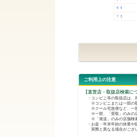
４４
７３
ご利用上の注意
【直営店・取扱店検索に
・コンビニ等の取扱店は、荷
※コンビニまたは一部の取扱
※クール宅急便など、一部
※一部、「受取」のみの店
※「発送」のみの店舗検索
・お盆・年末年始の休業や臨
実際と異なる場合がござ