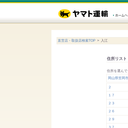
直営店・取扱店検索TOP
> 入江
住所リスト
住所を選んで
岡山県笠岡
２
１７
２３
２６
２９
３７