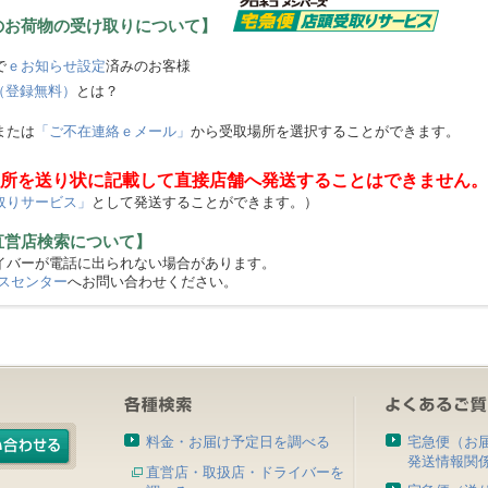
のお荷物の受け取りについて】
で
ｅお知らせ設定
済みのお客様
（登録無料）
とは？
または
「ご不在連絡ｅメール」
から受取場所を選択することができます。
所を送り状に記載して直接店舗へ発送することはできません。
取りサービス」
として発送することができます。）
直営店検索について】
バーが電話に出られない場合があります。
スセンター
へお問い合わせください。
料金・お届け予定日を調べる
宅急便（お
発送情報関
直営店・取扱店・ドライバーを