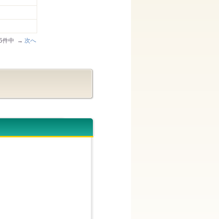
185件中 →
次へ