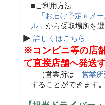
■ご利用方法
「お届け予定ｅメー
ル」
から受取場所を
▶
詳しくはこちら
※コンビニ等の店
て直接店舗へ発送
（営業所は
「営業所
することができます