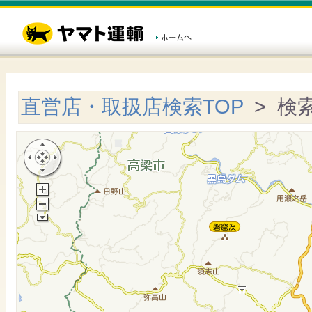
直営店・取扱店検索TOP
> 検