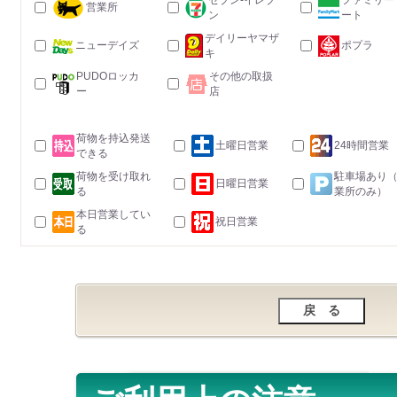
セブン-イレブ
ファミリー
営業所
ン
ート
デイリーヤマザ
ニューデイズ
ポプラ
キ
PUDOロッカ
その他の取扱
ー
店
荷物を持込発送
土曜日営業
24時間営業
できる
荷物を受け取れ
駐車場あり
日曜日営業
る
業所のみ）
本日営業してい
祝日営業
る