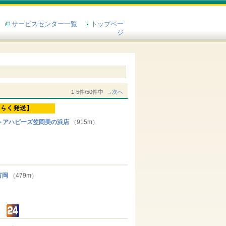
サービスセンター一覧
トップペー
ジ
1-5件/50件中 →
次へ
アハピーズ笠岡美の浜店
（915m）
富岡
（479m）