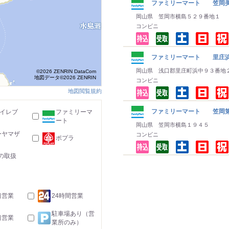
ファミリーマート 笠岡
岡山県 笠岡市横島５２９番地１
コンビニ
ファミリーマート 里庄
岡山県 浅口郡里庄町浜中９３番地
©2026 ZENRIN DataCom
地図データ©2026 ZENRIN
コンビニ
地図閲覧規約
ファミリーマート 笠岡第
-イレブ
ファミリーマ
ート
岡山県 笠岡市横島１９４５
ーヤマザ
コンビニ
ポプラ
の取扱
日営業
24時間営業
駐車場あり（営
日営業
業所のみ）