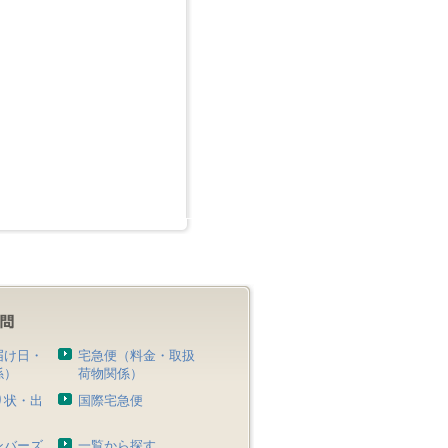
届け日・
宅急便（料金・取扱
係）
荷物関係）
り状・出
国際宅急便
）
ンバーズ
一覧から探す