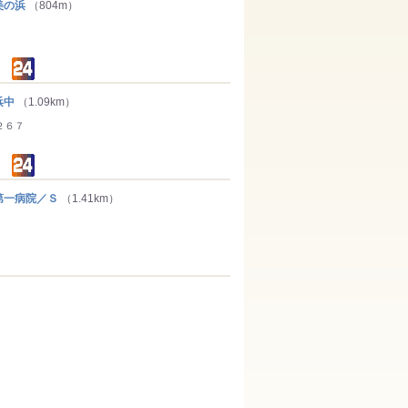
美の浜
（804m）
浜中
（1.09km）
２６７
一病院／Ｓ
（1.41km）