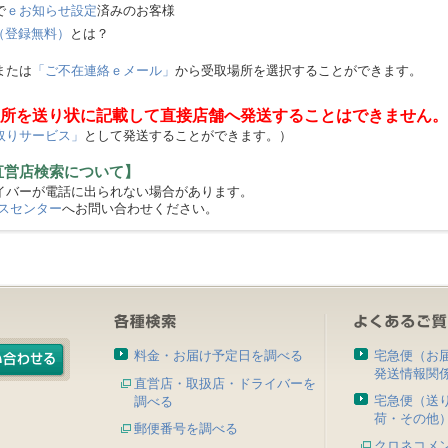
で
ｅお知らせ設定
済みのお客様
（登録無料）
とは？
または
「ご不在連絡ｅメール」
から受取場所を選択することができます。
所を送り状に記載して直接店舗へ発送することはできません。
取りサービス」
として発送することができます。）
直営店検索について】
バーが電話に出られない場合があります。
スセンター
へお問い合わせください。
料金・お届け予定日を調べる
宅急便（お
発送情報関
直営店・取扱店・ドライバーを
宅急便（送
調べる
荷・その他
郵便番号を調べる
クロネコメ