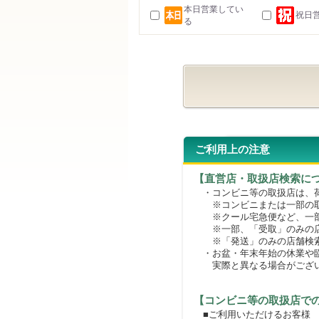
本日営業してい
祝日
る
ご利用上の注意
【直営店・取扱店検索に
・コンビニ等の取扱店は、荷
※コンビニまたは一部の取扱
※クール宅急便など、一部
※一部、「受取」のみの店
※「発送」のみの店舗検索
・お盆・年末年始の休業や臨
実際と異なる場合がござ
【コンビニ等の取扱店で
■ご利用いただけるお客様