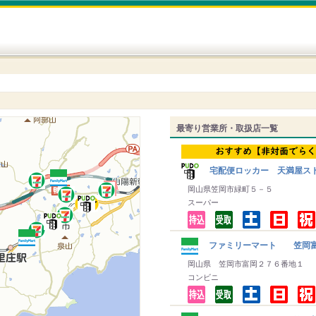
最寄り営業所・取扱店一覧
宅配便ロッカー 天満屋スト
岡山県笠岡市緑町５－５
スーパー
ファミリーマート 笠岡
岡山県 笠岡市富岡２７６番地１
コンビニ