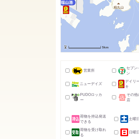
5km
セブン
営業所
ン
デイリ
ニューデイズ
キ
PUDOロッカ
その他
ー
店
荷物を持込発送
土曜
できる
荷物を受け取れ
日曜
る