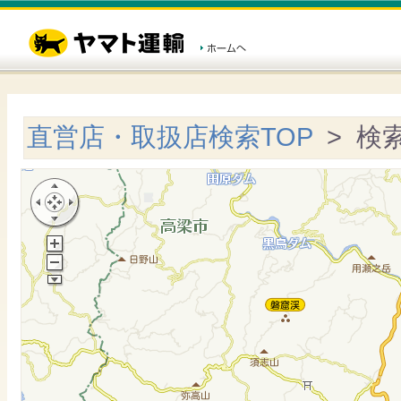
直営店・取扱店検索TOP
> 検