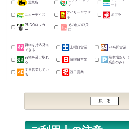
セブン-イレブ
ファミリー
営業所
ン
ート
デイリーヤマザ
ニューデイズ
ポプラ
キ
PUDOロッカ
その他の取扱
ー
店
荷物を持込発送
土曜日営業
24時間営業
できる
荷物を受け取れ
駐車場あり
日曜日営業
る
業所のみ）
本日営業してい
祝日営業
る