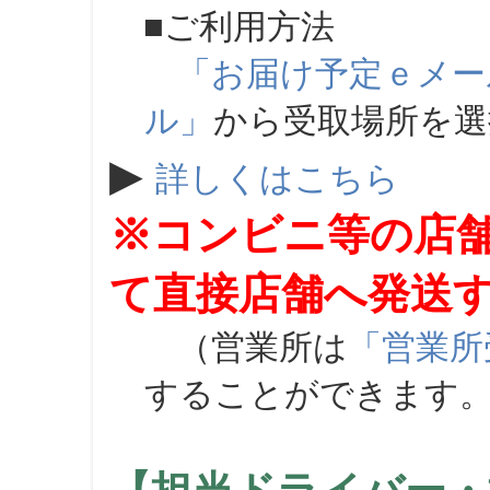
■ご利用方法
「お届け予定ｅメー
ル」
から受取場所を
▶
詳しくはこちら
※コンビニ等の店
て直接店舗へ発送
（営業所は
「営業所
することができます