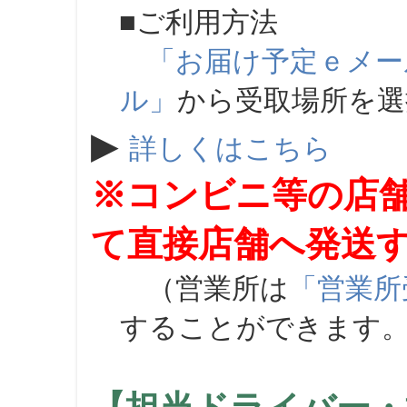
■ご利用方法
「お届け予定ｅメー
ル」
から受取場所を
▶
詳しくはこちら
※コンビニ等の店
て直接店舗へ発送
（営業所は
「営業所
することができます