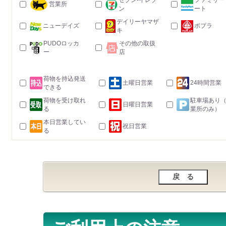
セブン-イレブ
ファミリー
営業所
ン
ート
デイリーヤマザ
ニューデイズ
ポプラ
キ
PUDOロッカ
その他の取扱
ー
店
荷物を持込発送
土曜日営業
24時間営業
できる
荷物を受け取れ
駐車場あり
日曜日営業
る
業所のみ）
本日営業してい
祝日営業
る