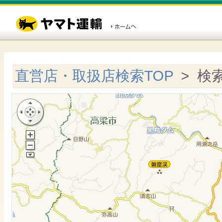
直営店・取扱店検索TOP
> 検