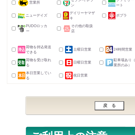
セブン-イレブ
ファミリー
営業所
ン
ート
デイリーヤマザ
ニューデイズ
ポプラ
キ
PUDOロッカ
その他の取扱
ー
店
荷物を持込発送
土曜日営業
24時間営業
できる
荷物を受け取れ
駐車場あり
日曜日営業
る
業所のみ）
本日営業してい
祝日営業
る