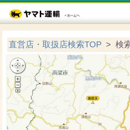
直営店・取扱店検索TOP
> 検