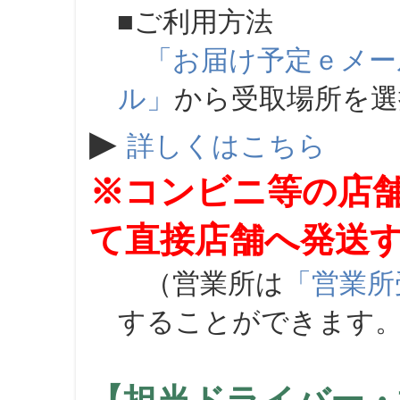
■ご利用方法
「お届け予定ｅメー
ル」
から受取場所を
▶
詳しくはこちら
※コンビニ等の店
て直接店舗へ発送
（営業所は
「営業所
することができます