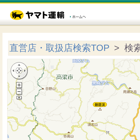
直営店・取扱店検索TOP
> 検