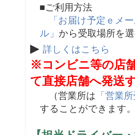
■ご利用方法
「お届け予定ｅメー
ル」
から受取場所を
▶
詳しくはこちら
※コンビニ等の店
て直接店舗へ発送
（営業所は
「営業所
することができます