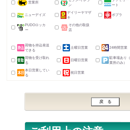
セブン-イレブ
ファミリー
営業所
ン
ート
デイリーヤマザ
ニューデイズ
ポプラ
キ
PUDOロッカ
その他の取扱
ー
店
荷物を持込発送
土曜日営業
24時間営業
できる
荷物を受け取れ
駐車場あり
日曜日営業
る
業所のみ）
本日営業してい
祝日営業
る