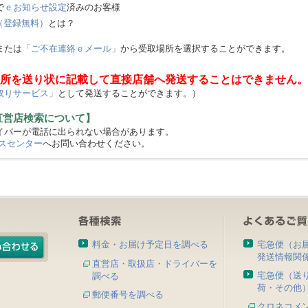
で
ｅお知らせ設定
済みのお客様
（登録無料）
とは？
または
「ご不在連絡ｅメール」
から受取場所を選択することができます。
所を送り状に記載して直接店舗へ発送することはできません。
取りサービス」
として発送することができます。）
直営店検索について】
バーが電話に出られない場合があります。
スセンター
へお問い合わせください。
料金・お届け予定日を調べる
宅急便（お
発送情報関
直営店・取扱店・ドライバーを
宅急便（送
調べる
荷・その他
郵便番号を調べる
クロネコメ