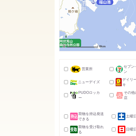
8km
セブン
営業所
ン
デイリ
ニューデイズ
キ
PUDOロッカ
その他
ー
店
荷物を持込発送
土曜
できる
荷物を受け取れ
日曜
る