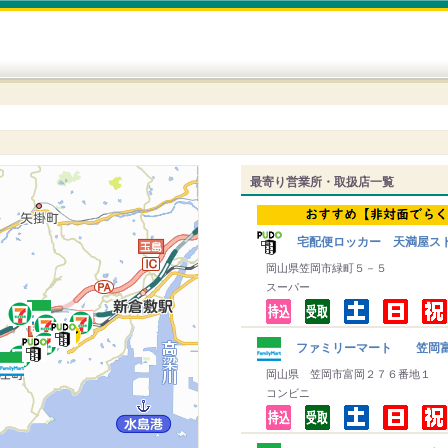
最寄り営業所・取扱店一覧
宅配便ロッカー 天満屋スト
岡山県笠岡市緑町５－５
スーパー
ファミリーマート 笠岡
岡山県 笠岡市富岡２７６番地１
コンビニ