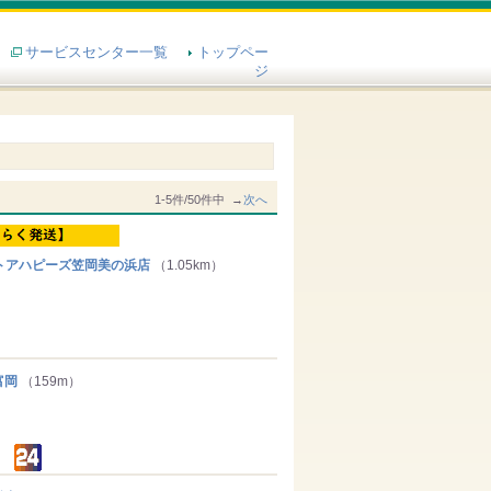
サービスセンター一覧
トップペー
ジ
1-5件/50件中 →
次へ
アハピーズ笠岡美の浜店
（1.05km）
富岡
（159m）