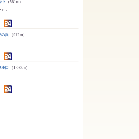
浜中
（661m）
２６７
美の浜
（971m）
里庄口
（1.03km）