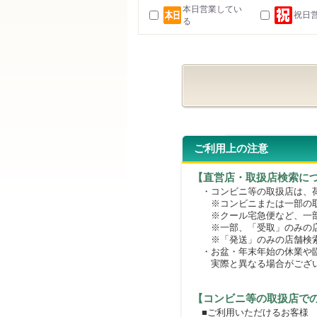
本日営業してい
祝日
る
ご利用上の注意
【直営店・取扱店検索に
・コンビニ等の取扱店は、荷
※コンビニまたは一部の取扱
※クール宅急便など、一部
※一部、「受取」のみの店
※「発送」のみの店舗検索
・お盆・年末年始の休業や臨
実際と異なる場合がござ
【コンビニ等の取扱店で
■ご利用いただけるお客様