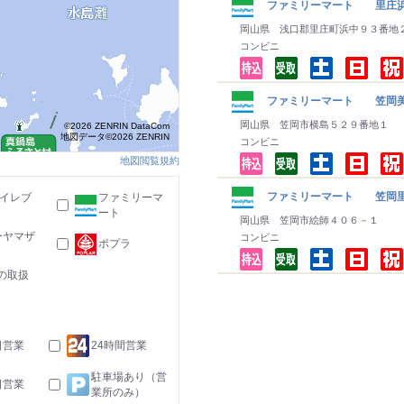
ファミリーマート 里庄
岡山県 浅口郡里庄町浜中９３番地
コンビニ
ファミリーマート 笠岡
岡山県 笠岡市横島５２９番地１
©2026 ZENRIN DataCom
地図データ©2026 ZENRIN
コンビニ
地図閲覧規約
ファミリーマート 笠岡
-イレブ
ファミリーマ
ート
岡山県 笠岡市絵師４０６－１
ーヤマザ
コンビニ
ポプラ
の取扱
日営業
24時間営業
駐車場あり（営
日営業
業所のみ）