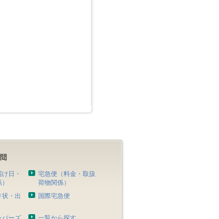
届け日・
宅急便（料金・取扱
係）
荷物関係）
り状・出
国際宅急便
）
ンバーズ
一覧から探す