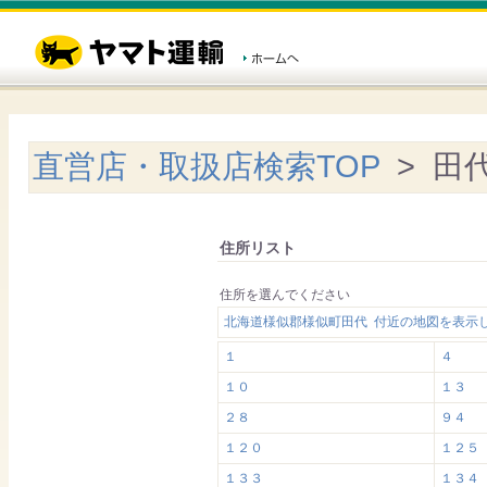
直営店・取扱店検索TOP
> 田
住所リスト
住所を選んでください
北海道様似郡様似町田代 付近の地図を表示
１
４
１０
１３
２８
９４
１２０
１２５
１３３
１３４