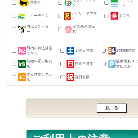
セブン-イレブ
ファミリー
営業所
ン
ート
デイリーヤマザ
ニューデイズ
ポプラ
キ
PUDOロッカ
その他の取扱
ー
店
荷物を持込発送
土曜日営業
24時間営業
できる
荷物を受け取れ
駐車場あり
日曜日営業
る
業所のみ）
本日営業してい
祝日営業
る