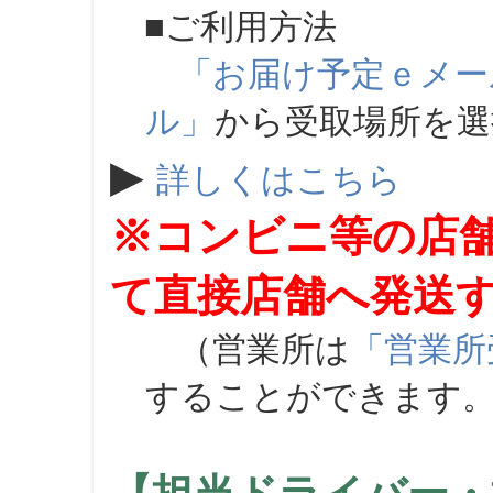
■ご利用方法
「お届け予定ｅメー
ル」
から受取場所を
▶
詳しくはこちら
※コンビニ等の店
て直接店舗へ発送
（営業所は
「営業所
することができます