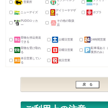
セブン-イレブ
ファミリー
営業所
ン
ート
デイリーヤマザ
ニューデイズ
ポプラ
キ
PUDOロッカ
その他の取扱
ー
店
荷物を持込発送
土曜日営業
24時間営業
できる
荷物を受け取れ
駐車場あり
日曜日営業
る
業所のみ）
本日営業してい
祝日営業
る