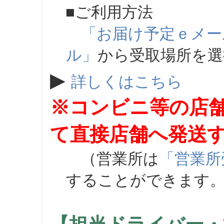
■ご利用方法
「お届け予定ｅメー
ル」
から受取場所を
▶
詳しくはこちら
※コンビニ等の店
て直接店舗へ発送
（営業所は
「営業所
することができます