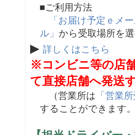
■ご利用方法
「お届け予定ｅメー
ル」
から受取場所を
▶
詳しくはこちら
※コンビニ等の店
て直接店舗へ発送
（営業所は
「営業所
することができます