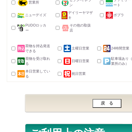
セブン-イレブ
ファミリー
営業所
ン
ート
デイリーヤマザ
ニューデイズ
ポプラ
キ
PUDOロッカ
その他の取扱
ー
店
荷物を持込発送
土曜日営業
24時間営業
できる
荷物を受け取れ
駐車場あり
日曜日営業
る
業所のみ）
本日営業してい
祝日営業
る