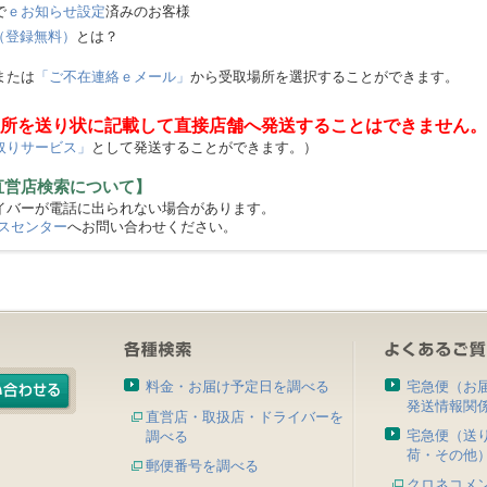
で
ｅお知らせ設定
済みのお客様
（登録無料）
とは？
または
「ご不在連絡ｅメール」
から受取場所を選択することができます。
所を送り状に記載して直接店舗へ発送することはできません。
取りサービス」
として発送することができます。）
直営店検索について】
バーが電話に出られない場合があります。
スセンター
へお問い合わせください。
料金・お届け予定日を調べる
宅急便（お
発送情報関
直営店・取扱店・ドライバーを
宅急便（送
調べる
荷・その他
郵便番号を調べる
クロネコメ