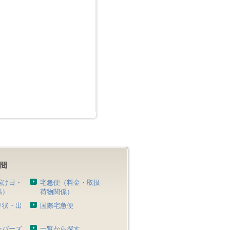
届け日・
宅急便（料金・取扱
係）
荷物関係）
り状・出
国際宅急便
）
ンバーズ
一覧から探す