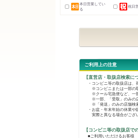
本日営業してい
祝日
る
ご利用上の注意
【直営店・取扱店検索に
・コンビニ等の取扱店は、荷
※コンビニまたは一部の取扱
※クール宅急便など、一部
※一部、「受取」のみの店
※「発送」のみの店舗検索
・お盆・年末年始の休業や臨
実際と異なる場合がござ
【コンビニ等の取扱店で
■ご利用いただけるお客様