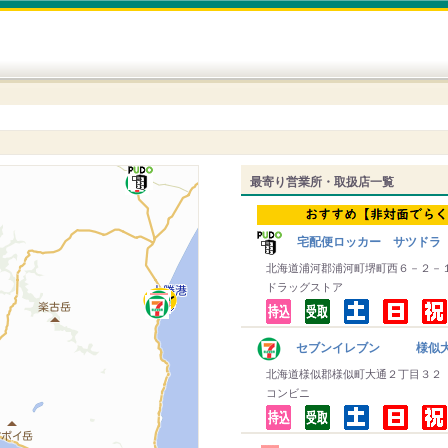
最寄り営業所・取扱店一覧
宅配便ロッカー サツドラ
北海道浦河郡浦河町堺町西６－２－
ドラッグストア
セブンイレブン 様似大
北海道様似郡様似町大通２丁目３２
コンビニ