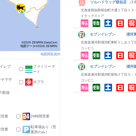
ツルハドラッグ様似店
（3.
北海道様似郡様似町大通１丁目１３
ドラッグストア
セブンイレブン 浦河
北海道浦河郡浦河町東町うしお１丁
©2026 ZENRIN DataCom
地図データ©2026 ZENRIN
コンビニ
地図閲覧規約
-イレブ
ファミリーマ
セブンイレブン 浦河
ート
北海道浦河郡浦河町築地３丁目５－
ーヤマザ
コンビニ
ポプラ
の取扱
日営業
24時間営業
駐車場あり（営
日営業
業所のみ）