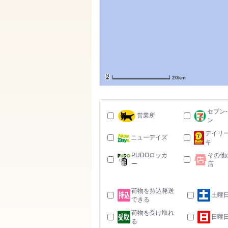
20km
セブン
営業所
ン
デイリ
ニューデイズ
キ
PUDOロッカ
その他
ー
店
荷物を持込発送
土曜
できる
荷物を受け取れ
日曜
る