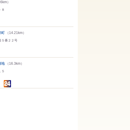
86km）
－８
東町
（14.21km）
目５番２２号
築地
（16.3km）
１５