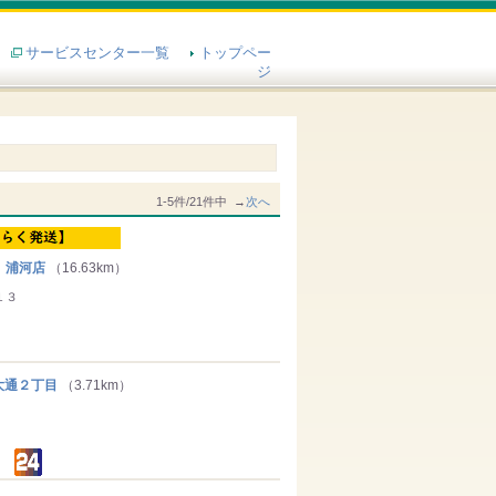
サービスセンター一覧
トップペー
ジ
1-5件/21件中 →
次へ
 浦河店
（16.63km）
１３
通２丁目
（3.71km）