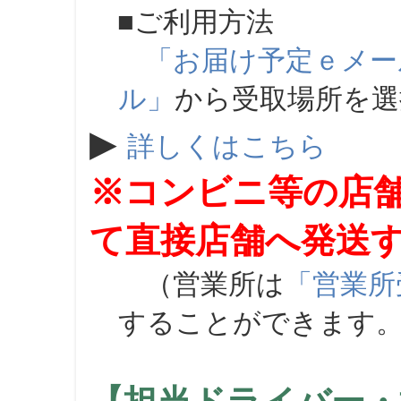
■ご利用方法
「お届け予定ｅメー
ル」
から受取場所を
▶
詳しくはこちら
※コンビニ等の店
て直接店舗へ発送
（営業所は
「営業所
することができます