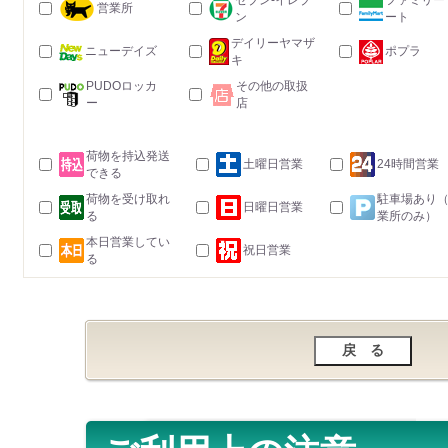
セブン-イレブ
ファミリー
営業所
ン
ート
デイリーヤマザ
ニューデイズ
ポプラ
キ
PUDOロッカ
その他の取扱
ー
店
荷物を持込発送
土曜日営業
24時間営業
できる
荷物を受け取れ
駐車場あり
日曜日営業
る
業所のみ）
本日営業してい
祝日営業
る