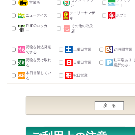
セブン-イレブ
ファミリー
営業所
ン
ート
デイリーヤマザ
ニューデイズ
ポプラ
キ
PUDOロッカ
その他の取扱
ー
店
荷物を持込発送
土曜日営業
24時間営業
できる
荷物を受け取れ
駐車場あり
日曜日営業
る
業所のみ）
本日営業してい
祝日営業
る