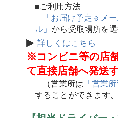
■ご利用方法
「お届け予定ｅメー
ル」
から受取場所を
▶
詳しくはこちら
※コンビニ等の店
て直接店舗へ発送
（営業所は
「営業所
することができます