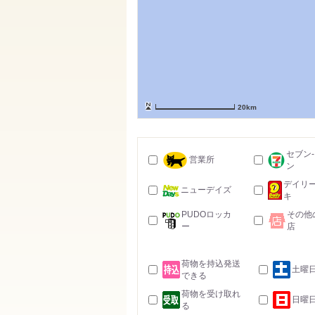
20km
セブン
営業所
ン
デイリ
ニューデイズ
キ
PUDOロッカ
その他
ー
店
荷物を持込発送
土曜
できる
荷物を受け取れ
日曜
る