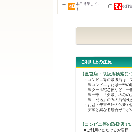
本日営業してい
祝日
る
ご利用上の注意
【直営店・取扱店検索に
・コンビニ等の取扱店は、荷
※コンビニまたは一部の取扱
※クール宅急便など、一部
※一部、「受取」のみの店
※「発送」のみの店舗検索
・お盆・年末年始の休業や臨
実際と異なる場合がござ
【コンビニ等の取扱店で
■ご利用いただけるお客様