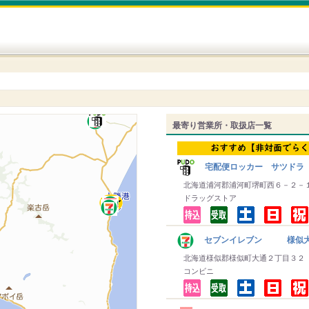
最寄り営業所・取扱店一覧
宅配便ロッカー サツドラ
北海道浦河郡浦河町堺町西６－２－
ドラッグストア
セブンイレブン 様似大
北海道様似郡様似町大通２丁目３２
コンビニ