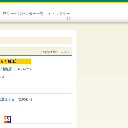
サービスセンター一覧
トップペー
ジ
1-5件/21件中 →
次へ
 浦河店
（16.74km）
１３
通２丁目
（2.65km）