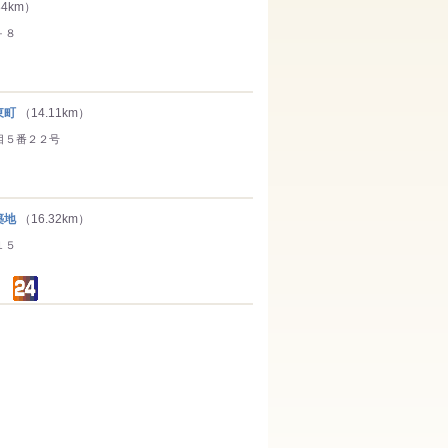
84km）
－８
東町
（14.11km）
目５番２２号
築地
（16.32km）
１５