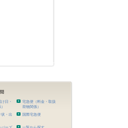
届け日・
宅急便（料金・取扱
係）
荷物関係）
り状・出
国際宅急便
）
ンバーズ
一覧から探す