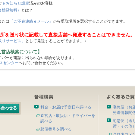
で
ｅお知らせ設定
済みのお客様
（登録無料）
とは？
または
「ご不在連絡ｅメール」
から受取場所を選択することができます。
所を送り状に記載して直接店舗へ発送することはできません。
取りサービス」
として発送することができます。）
直営店検索について】
バーが電話に出られない場合があります。
スセンター
へお問い合わせください。
料金・お届け予定日を調べる
宅急便（お
発送情報関
直営店・取扱店・ドライバーを
宅急便（送
調べる
荷・その他
郵便番号を調べる
クロネコメ