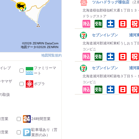
ツルハドラッグ様似店
（2.
北海道様似郡様似町大通１丁目１３
ドラッグストア
セブンイレブン 浦河
北海道浦河郡浦河町東町うしお１丁
©2026 ZENRIN DataCom
地図データ©2026 ZENRIN
コンビニ
地図閲覧規約
-イレブ
ファミリーマ
セブンイレブン 浦河
ート
北海道浦河郡浦河町築地３丁目５－
ーヤマザ
コンビニ
ポプラ
の取扱
日営業
24時間営業
駐車場あり（営
日営業
業所のみ）