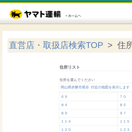
直営店・取扱店検索TOP
> 住
住所リスト
住所を選んでください
岡山県赤磐市尾谷 付近の地図を表示します
６９
７０
８４
８５
８９
９７
１１４
１１５
１２０
１２３