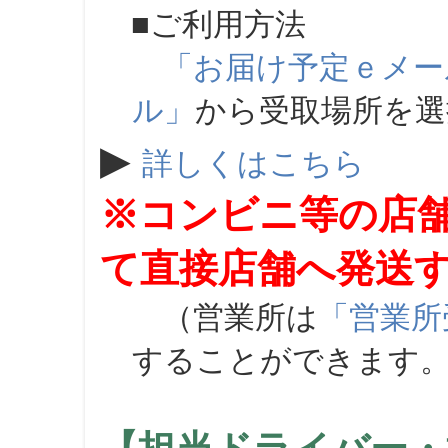
■ご利用方法
「お届け予定ｅメー
ル」
から受取場所を
▶
詳しくはこちら
※コンビニ等の店
て直接店舗へ発送
（営業所は
「営業所
することができます