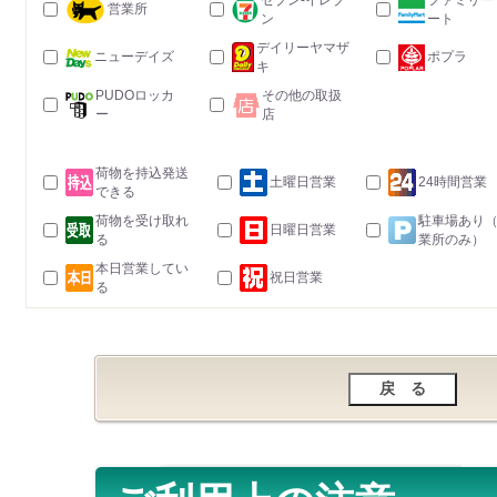
セブン-イレブ
ファミリー
営業所
ン
ート
デイリーヤマザ
ニューデイズ
ポプラ
キ
PUDOロッカ
その他の取扱
ー
店
荷物を持込発送
土曜日営業
24時間営業
できる
荷物を受け取れ
駐車場あり
日曜日営業
る
業所のみ）
本日営業してい
祝日営業
る