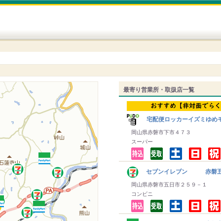
最寄り営業所・取扱店一覧
宅配便ロッカーイズミゆめ
岡山県赤磐市下市４７３
スーパー
セブンイレブン 赤磐
岡山県赤磐市五日市２５９－１
コンビニ