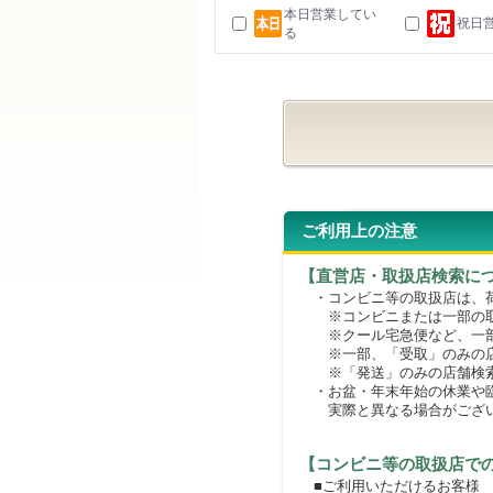
本日営業してい
祝日
る
ご利用上の注意
【直営店・取扱店検索に
・コンビニ等の取扱店は、荷
※コンビニまたは一部の取扱
※クール宅急便など、一部
※一部、「受取」のみの店
※「発送」のみの店舗検索
・お盆・年末年始の休業や臨
実際と異なる場合がござ
【コンビニ等の取扱店で
■ご利用いただけるお客様