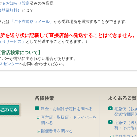
で
ｅお知らせ設定
済みのお客様
（登録無料）
とは？
または
「ご不在連絡ｅメール」
から受取場所を選択することができます。
所を送り状に記載して直接店舗へ発送することはできません。
取りサービス」
として発送することができます。）
直営店検索について】
バーが電話に出られない場合があります。
スセンター
へお問い合わせください。
料金・お届け予定日を調べる
宅急便（お
発送情報関
直営店・取扱店・ドライバーを
宅急便（送
調べる
荷・その他
郵便番号を調べる
クロネコメ