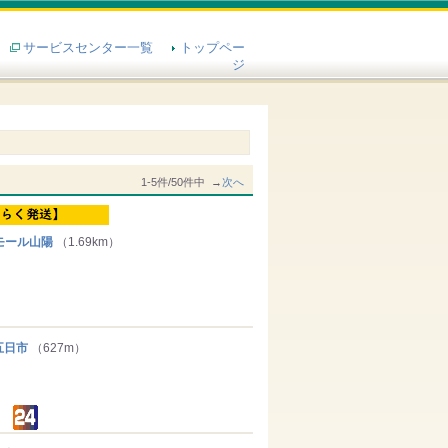
サービスセンター一覧
トップペー
ジ
1-5件/50件中 →
次へ
モール山陽
（1.69km）
五日市
（627m）