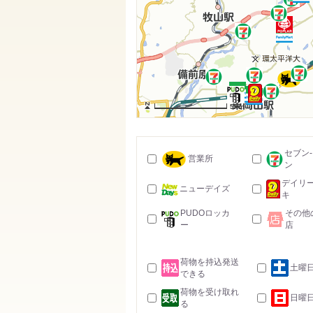
5km
セブン
営業所
ン
デイリ
ニューデイズ
キ
PUDOロッカ
その他
ー
店
荷物を持込発送
土曜
できる
荷物を受け取れ
日曜
る