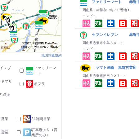
ファミリーマート 赤磐
岡山県 赤磐市中島７０番地１
コンビニ
セブンイレブン 赤磐
岡山県赤磐市中島８４－１
©2026 ZENRIN DataCom
地図データ©2026 ZENRIN
コンビニ
地図閲覧規約
ヤマト運輸 赤磐営業所（
-イレブ
ファミリーマ
ート
岡山県赤磐市沼田９２７－１
ーヤマザ
ポプラ
の取扱
日営業
24時間営業
駐車場あり（営
日営業
業所のみ）