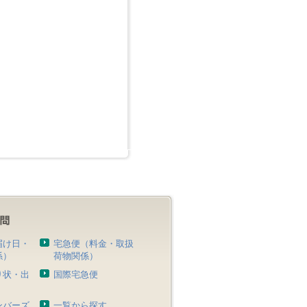
届け日・
宅急便（料金・取扱
係）
荷物関係）
り状・出
国際宅急便
）
ンバーズ
一覧から探す