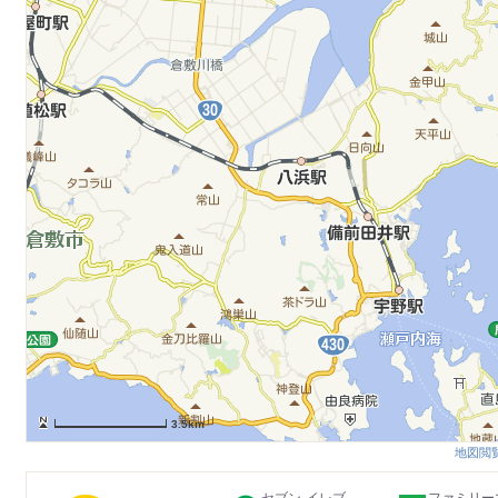
3.5km
地図閲