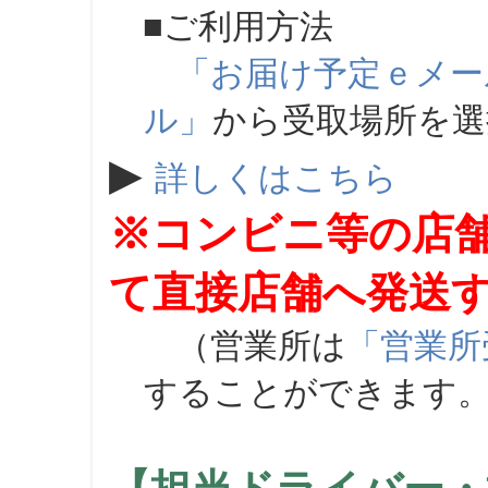
■ご利用方法
「お届け予定ｅメー
ル」
から受取場所を
▶
詳しくはこちら
※コンビニ等の店
て直接店舗へ発送
（営業所は
「営業所
することができます