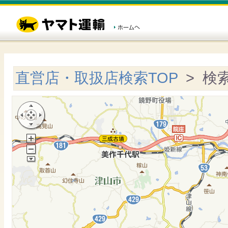
直営店・取扱店検索TOP
> 検