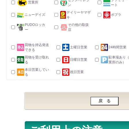
セブン-イレブ
ファミリー
営業所
ン
ート
デイリーヤマザ
ニューデイズ
ポプラ
キ
PUDOロッカ
その他の取扱
ー
店
荷物を持込発送
土曜日営業
24時間営業
できる
荷物を受け取れ
駐車場あり
日曜日営業
る
業所のみ）
本日営業してい
祝日営業
る