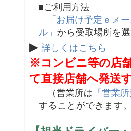
■ご利用方法
「お届け予定ｅメー
ル」
から受取場所を
▶
詳しくはこちら
※コンビニ等の店
て直接店舗へ発送
（営業所は
「営業所
することができます