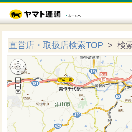
直営店・取扱店検索TOP
> 検