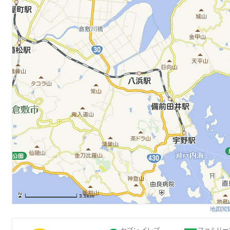
3.5km
地図閲