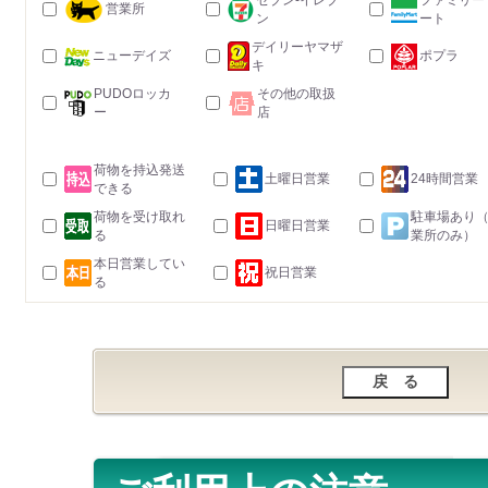
セブン-イレブ
ファミリー
営業所
ン
ート
デイリーヤマザ
ニューデイズ
ポプラ
キ
PUDOロッカ
その他の取扱
ー
店
荷物を持込発送
土曜日営業
24時間営業
できる
荷物を受け取れ
駐車場あり
日曜日営業
る
業所のみ）
本日営業してい
祝日営業
る