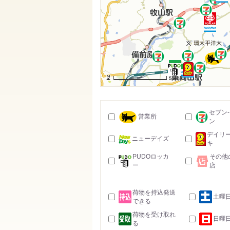
5km
セブン
営業所
ン
デイリ
ニューデイズ
キ
PUDOロッカ
その他
ー
店
荷物を持込発送
土曜
できる
荷物を受け取れ
日曜
る