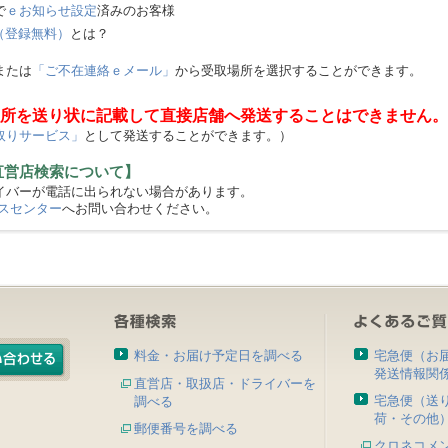
で
ｅお知らせ設定
済みのお客様
（登録無料）
とは？
または
「ご不在連絡ｅメール」
から受取場所を選択することができます。
所を送り状に記載して直接店舗へ発送することはできません。
取りサービス」
として発送することができます。）
直営店検索について】
バーが電話に出られない場合があります。
スセンター
へお問い合わせください。
料金・お届け予定日を調べる
宅急便（お
発送情報関
直営店・取扱店・ドライバーを
宅急便（送
調べる
荷・その他
郵便番号を調べる
クロネコメ