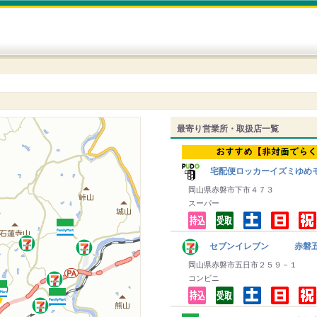
最寄り営業所・取扱店一覧
宅配便ロッカーイズミゆめ
岡山県赤磐市下市４７３
スーパー
セブンイレブン 赤磐
岡山県赤磐市五日市２５９－１
コンビニ