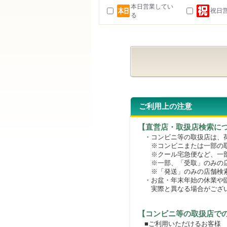
本日営業してい
祝日
る
ご利用上の注意
【直営店・取扱店検索に
・コンビニ等の取扱店は、荷
※コンビニまたは一部の取扱
※クール宅急便など、一部
※一部、「受取」のみの店
※「発送」のみの店舗検索
・お盆・年末年始の休業や臨
実際と異なる場合がござ
【コンビニ等の取扱店で
■ご利用いただけるお客様