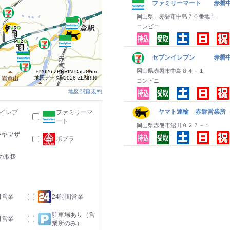
ファミリーマート 赤磐
岡山県 赤磐市中島７０番地１
コンビニ
セブンイレブン 赤磐
岡山県赤磐市中島８４－１
©2026 ZENRIN DataCom
地図データ©2026 ZENRIN
コンビニ
地図閲覧規約
ヤマト運輸 赤磐営業所（
-イレブ
ファミリーマ
ート
岡山県赤磐市沼田９２７－１
ーヤマザ
ポプラ
の取扱
日営業
24時間営業
駐車場あり（営
日営業
業所のみ）