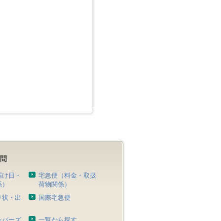
届け日・
宅急便（料金・取扱
係）
荷物関係）
り状・出
国際宅急便
）
ンバーズ
一覧から探す