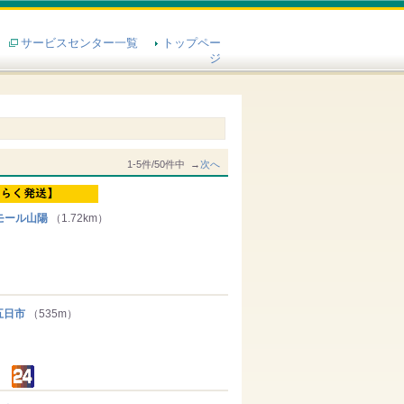
サービスセンター一覧
トップペー
ジ
1-5件/50件中 →
次へ
モール山陽
（1.72km）
五日市
（535m）