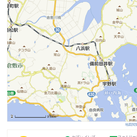
3.5km
地図閲