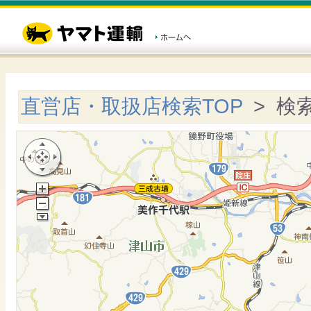
直営店・取扱店検索TOP
> 検