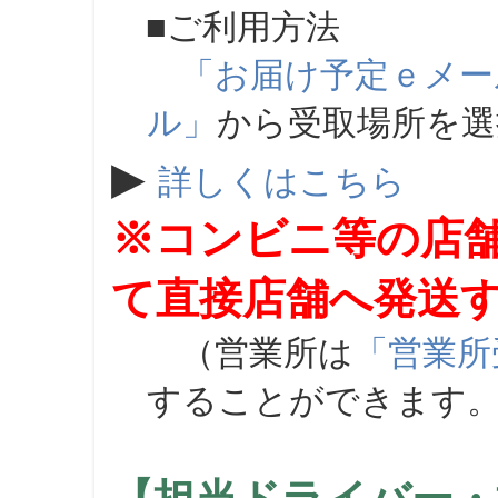
■ご利用方法
「お届け予定ｅメー
ル」
から受取場所を
▶
詳しくはこちら
※コンビニ等の店
て直接店舗へ発送
（営業所は
「営業所
することができます