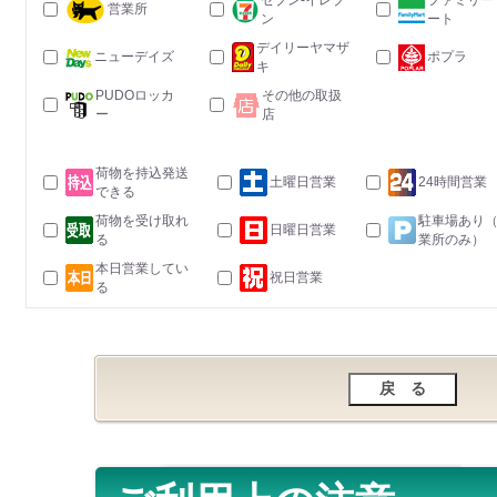
セブン-イレブ
ファミリー
営業所
ン
ート
デイリーヤマザ
ニューデイズ
ポプラ
キ
PUDOロッカ
その他の取扱
ー
店
荷物を持込発送
土曜日営業
24時間営業
できる
荷物を受け取れ
駐車場あり
日曜日営業
る
業所のみ）
本日営業してい
祝日営業
る